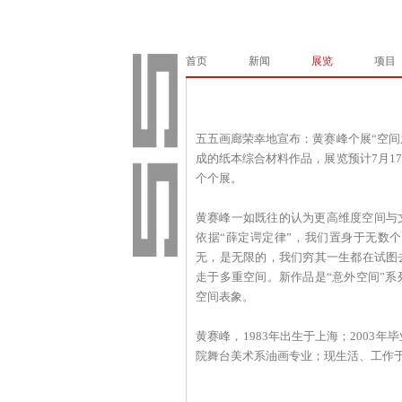
首页
新闻
展览
项目
五五画廊荣幸地宣布：黄赛峰个展“空间之
成的纸本综合材料作品，展览预计7月17
个个展。
黄赛峰一如既往的认为更高维度空间与
依据“薛定谔定律”，我们置身于无数
无，是无限的，我们穷其一生都在试图
走于多重空间。新作品是“意外空间”
空间表象。
黄赛峰，1983年出生于上海；2003
院舞台美术系油画专业；现生活、工作