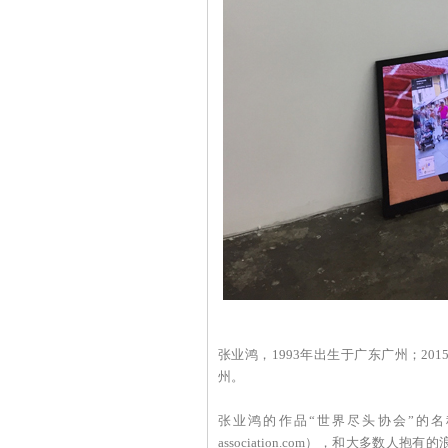
张业鸿，1993年出生于广东广州；2
州。
张业鸿的作品“世界尽头协会”的名称来
association.com），和大多数人