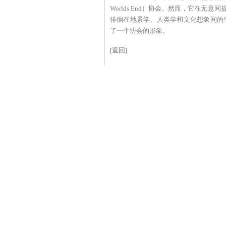
Worlds End）协会。然而，它在无
徘徊在地景学、人类学和文化想象间的
了一个协会的形象。
[返回]