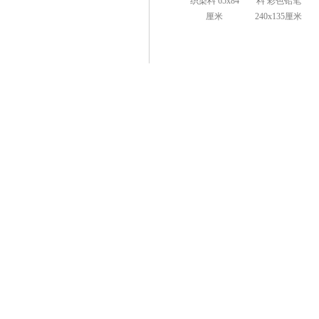
织染料 65x84
料 彩⾊铅笔
厘米
240x135厘米