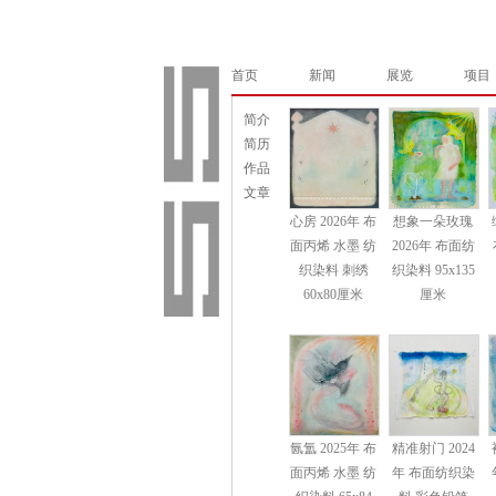
首页
新闻
展览
项目
简介
简历
作品
文章
⼼房 2026年 布
想象一朵玫瑰
⾯丙烯 ⽔墨 纺
2026年 布面纺
织染料 刺绣
织染料 95x135
60x80厘米
厘米
氤氲 2025年 布
精准射⻔ 2024
⾯丙烯 ⽔墨 纺
年 布⾯纺织染